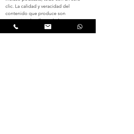
clic. La calidad y veracidad del 
contenido que produce son 
excepcionales, llevando la 
automatización del trabajo docente a 
un nivel sin precedentes.
La integración de la IA en el proceso 
educativo ha marcado un antes y un 
después en mi experiencia como 
docente. Lo que antes era un camino 
escabroso se ha convertido en una vía 
rápida hacia la eficiencia y la 
excelencia pedagógica. Esta 
revolución no solo ha aligerado la 
carga de trabajo, sino que ha ampliado 
las posibilidades de crear experiencias 
de aprendizaje más ricas y 
personalizadas.
Sin embargo, es crucial recordar que la 