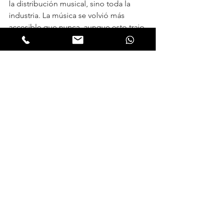
la distribución musical, sino toda la 
industria. La música se volvió más 
accesible que nunca, aunque esto trajo 
consigo nuevos desafíos y debates 
sobre los derechos de los artistas y la 
valoración de la música. Recuerdo 
vívidamente cuando Radiohead, una 
de mis bandas favoritas, revolucionó la 
industria al distribuir su álbum 
In 
Rainbows
 enteramente por internet, 
permitiendo a los fans decidir cuánto 
querían pagar por él. Este modelo 
desafió todas las convenciones de la 
industria musical tradicional. Por 
aquellos días, mis noches se 
convertían en maratones de descarga 
en sitios de torrents, explorando 
catálogos infinitos de música y 
descubriendo artistas que de otro 