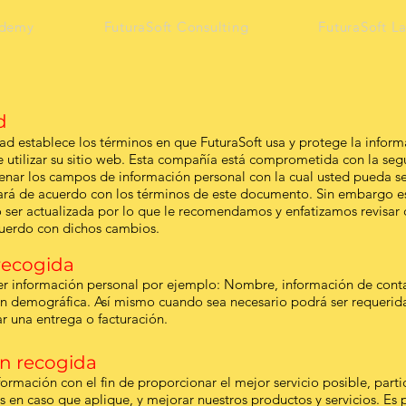
ademy
FuturaSoft Consulting
FuturaSoft L
d
idad establece los términos en que FuturaSoft usa y protege la info
 utilizar su sitio web. Esta compañía está comprometida con la seg
enar los campos de información personal con la cual usted pueda se
rá de acuerdo con los términos de este documento. Sin embargo est
 ser actualizada por lo que le recomendamos y enfatizamos revisar
cuerdo con dichos cambios.
recogida
er información personal por ejemplo: Nombre, información de cont
ón demográfica. Así mismo cuando sea necesario podrá ser requerida
r una entrega o facturación.
ón recogida
formación con el fin de proporcionar el mejor servicio posible, par
s en caso que aplique, y mejorar nuestros productos y servicios. Es