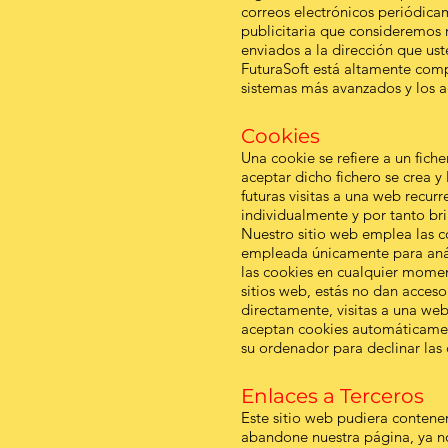
correos electrónicos periódicam
publicitaria que consideremos 
enviados a la dirección que u
FuturaSoft está altamente com
sistemas más avanzados y los 
Cookies
Una cookie se refiere a un fich
aceptar dicho fichero se crea y 
futuras visitas a una web recur
individualmente y por tanto bri
Nuestro sitio web emplea las co
empleada únicamente para análi
las cookies en cualquier momen
sitios web, estás no dan acces
directamente, visitas a una we
aceptan cookies automáticamen
su ordenador para declinar las 
Enlaces a Terceros
Este sitio web pudiera contener 
abandone nuestra página, ya no