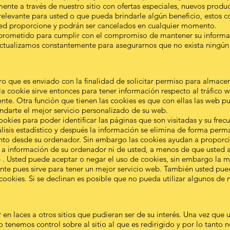
ente a través de nuestro sitio con ofertas especiales, nuevos produ
relevante para usted o que pueda brindarle algún beneficio, estos co
sted proporcione y podrán ser cancelados en cualquier momento.
prometido para cumplir con el compromiso de mantener su informa
actualizamos constantemente para asegurarnos que no exista ningún
ero que es enviado con la finalidad de solicitar permiso para almace
la cookie sirve entonces para tener información respecto al tráfico w
rente. Otra función que tienen las cookies es que con ellas las web 
ndarte el mejor servicio personalizado de su web.
okies para poder identificar las páginas que son visitadas y su frec
sis estadístico y después la información se elimina de forma perm
to desde su ordenador. Sin embargo las cookies ayudan a proporcio
o a información de su ordenador ni de usted, a menos de que usted a
b . Usted puede aceptar o negar el uso de cookies, sin embargo la
te pues sirve para tener un mejor servicio web. También usted pue
cookies. Si se declinan es posible que no pueda utilizar algunos de n
en laces a otros sitios que pudieran ser de su interés. Una vez que u
 tenemos control sobre al sitio al que es redirigido y por lo tanto