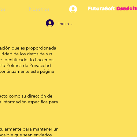
FuturaSoft
FuturaSoft
Acade
Consult
FuturaSoft
Labs
abs
Nosotros
Iniciar sesión
rmación que es proporcionada
uridad de los datos de sus
r identificado, lo hacemos
a Política de Privacidad
 continuamente esta página
acto como su dirección de
 información específica para
ticularmente para mantener un
 posible que sean enviados