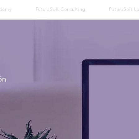
ademy
FuturaSoft Consulting
FuturaSoft L
ón