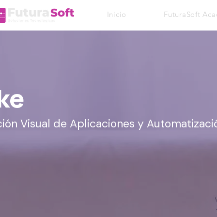
Inicio
FuturaSoft Ac
ke
ción Visual de Aplicaciones y Automatizaci