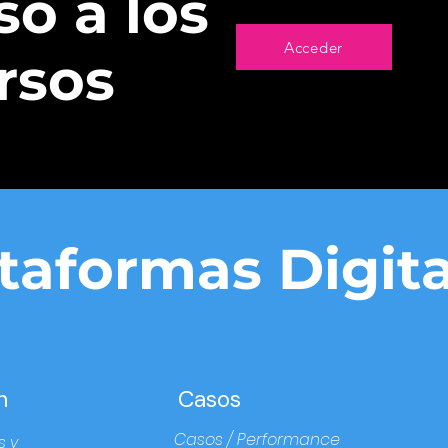
o a los
Acceder
rsos
taformas Digita
n
Casos
Casos / Performance
s y