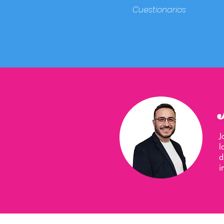
Cuestionarios
J
l
d
i