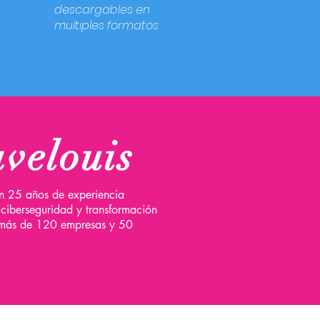
descargables en
multiples formatos
velouis
on 25 años de experiencia
 ciberseguridad y transformación
 a más de 120 empresas y 50