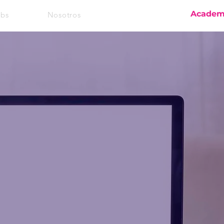
FuturaSoft
Acade
abs
Nosotros
Iniciar sesión