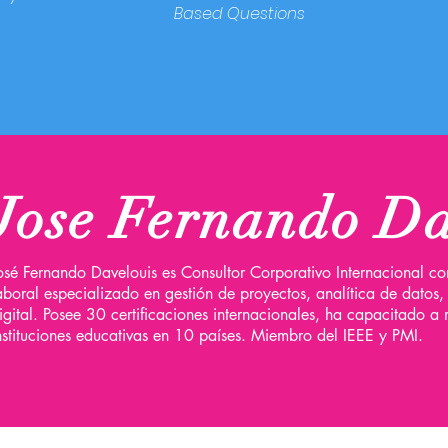
Based Questions
Jose Fernando Da
osé Fernando Davelouis es Consultor Corporativo Internacional c
aboral especializado en gestión de proyectos, analítica de datos,
igital. Posee 30 certificaciones internacionales, ha capacitado
nstituciones educativas en 10 países. Miembro del IEEE y PMI.