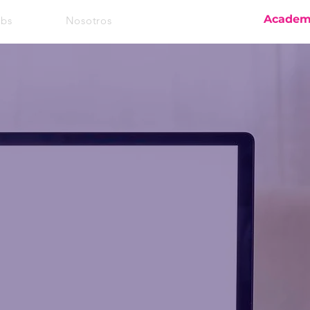
FuturaSoft
Acade
abs
Nosotros
Iniciar sesión