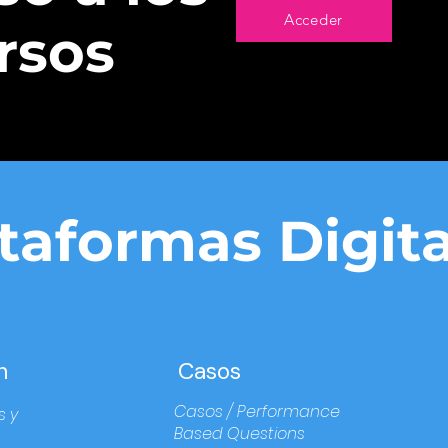
Acceder
rsos
taformas Digita
n
Casos
Casos / Performance
s y
Based Questions