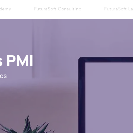
ademy
FuturaSoft Consulting
FuturaSoft L
s PMI
tos