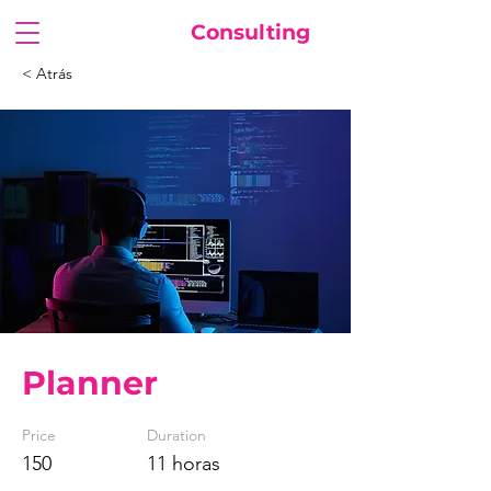
FuturaSoft
Consulting
< Atrás
Planner
Price
Duration
150
11 horas