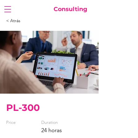
FuturaSoft
Consulting
< Atrás
PL-300
Price
Duration
24 horas