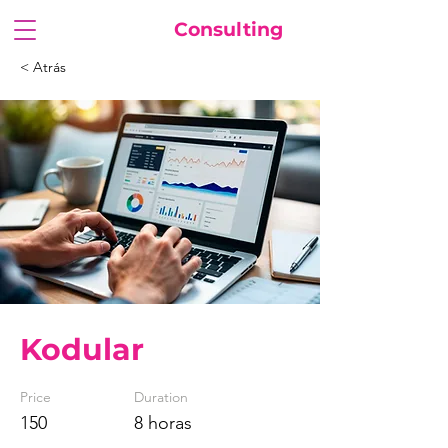
FuturaSoft
Consulting
< Atrás
Kodular
Price
Duration
150
8 horas